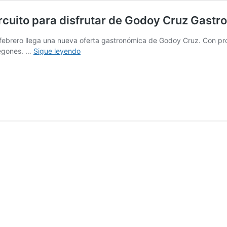
ircuito para disfrutar de Godoy Cruz Gast
febrero llega una nueva oferta gastronómica de Godoy Cruz. Con pro
Tardecitas
degones. …
Sigue leyendo
de
té
y
cantinas,
un
nuevo
circuito
para
disfrutar
de
Godoy
Cruz
Gastronómico