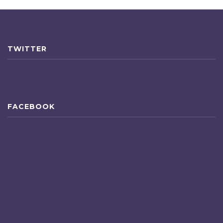
TWITTER
Tweets by gfloresbazan
FACEBOOK