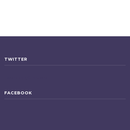
TWITTER
Tweets by gfloresbazan
FACEBOOK