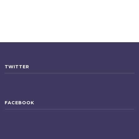
TWITTER
Tweets by gfloresbazan
FACEBOOK