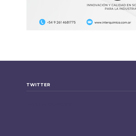
TWITTER
Tweets by gfloresbazan