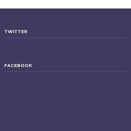
TWITTER
Tweets by gfloresbazan
FACEBOOK